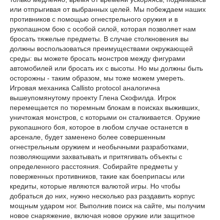
или отпрыгивая от выбранных целей. Мы побеждаем наших
противников с помощью огнестрельного оружия и в
рукопашном бою с особой силой, которая позволяет нам
бросать тяжелые предметы. В случае столкновения вы
должны воспользоваться преимуществами окружающей
среды: вы можете бросать монстров между фигурами
автомобилей или бросать их с высоты. Но мы должны быть
осторожны - таким образом, мы тоже можем умереть.
Игровая механика Callisto protocol аналогична
вышеупомянутому проекту Глена Скофилда. Игрок
перемещается по тюремным блокам в поисках выживших,
уничтожая монстров, с которыми он сталкивается. Оружие
рукопашного боя, которое в любом случае останется в
арсенале, будет заменено более совершенным
огнестрельным оружием и необычными разработками,
позволяющими захватывать и притягивать объекты с
определенного расстояния. Собирайте предметы у
поверженных противников, такие как боеприпасы или
кредиты, которые являются валютой игры. Но чтобы
добраться до них, нужно несколько раз раздавить корпус
мощным ударом ног. Выполнив поиск на сайте, мы получим
новое снаряжение, включая новое оружие или защитное