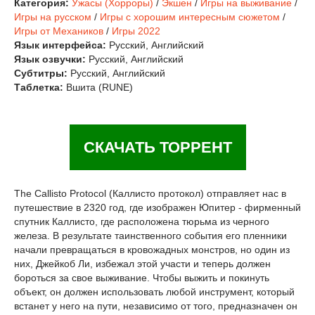
Категория:
Ужасы (Хорроры)
/
Экшен
/
Игры на выживание
/
Игры на русском
/
Игры с хорошим интересным сюжетом
/
Игры от Механиков
/
Игры 2022
Язык интерфейса:
Русский, Английский
Язык озвучки:
Русский, Английский
Субтитры:
Русский, Английский
Таблетка:
Вшита (RUNE)
СКАЧАТЬ ТОРРЕНТ
The Callisto Protocol (Каллисто протокол) отправляет нас в
путешествие в 2320 год, где изображен Юпитер - фирменный
спутник Каллисто, где расположена тюрьма из черного
железа. В результате таинственного события его пленники
начали превращаться в кровожадных монстров, но один из
них, Джейкоб Ли, избежал этой участи и теперь должен
бороться за свое выживание. Чтобы выжить и покинуть
объект, он должен использовать любой инструмент, который
встанет у него на пути, независимо от того, предназначен он