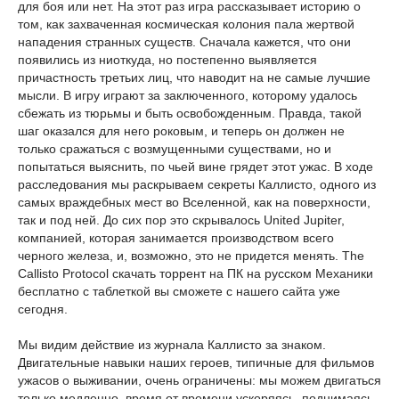
для боя или нет. На этот раз игра рассказывает историю о
том, как захваченная космическая колония пала жертвой
нападения странных существ. Сначала кажется, что они
появились из ниоткуда, но постепенно выявляется
причастность третьих лиц, что наводит на не самые лучшие
мысли. В игру играют за заключенного, которому удалось
сбежать из тюрьмы и быть освобожденным. Правда, такой
шаг оказался для него роковым, и теперь он должен не
только сражаться с возмущенными существами, но и
попытаться выяснить, по чьей вине грядет этот ужас. В ходе
расследования мы раскрываем секреты Каллисто, одного из
самых враждебных мест во Вселенной, как на поверхности,
так и под ней. До сих пор это скрывалось United Jupiter,
компанией, которая занимается производством всего
черного железа, и, возможно, это не придется менять. The
Callisto Protocol скачать торрент на ПК на русском Механики
бесплатно с таблеткой вы сможете с нашего сайта уже
сегодня.
Мы видим действие из журнала Каллисто за знаком.
Двигательные навыки наших героев, типичные для фильмов
ужасов о выживании, очень ограничены: мы можем двигаться
только медленно, время от времени ускоряясь, поднимаясь