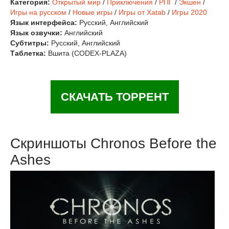
Категория:
Открытый мир
/
Приключения
/
РПГ
/
Экшен
/
Игры на русском
/
Новые игры
/
Игры от Xatab
/
Игры 2020
Язык интерфейса:
Русский, Английский
Язык озвучки:
Английский
Субтитры:
Русский, Английский
Таблетка:
Вшита (CODEX-PLAZA)
СКАЧАТЬ ТОРРЕНТ
Скриншоты Chronos Before the
Ashes