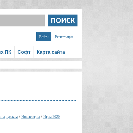
Войти
Регистрация
ых ПК
Софт
Карта сайта
/
/
 на русском
Новые игры
Игры 2020