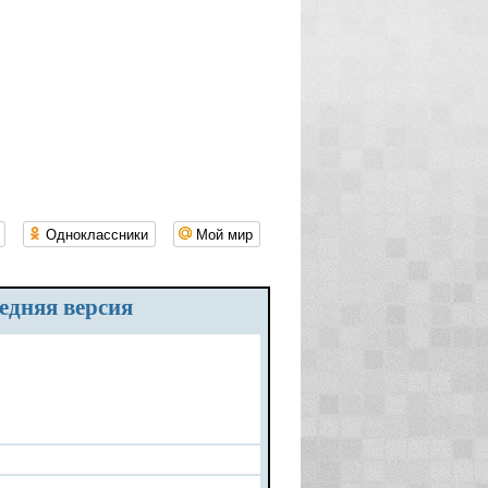
Одноклассники
Мой мир
ледняя версия