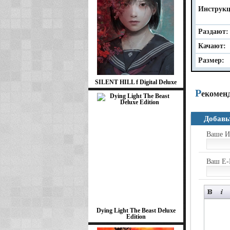
Инструкц
Раздают:
Качают:
Размер:
SILENT HILL f Digital Deluxe
Р
екомен
Добавь
Ваше И
Ваш E-
Dying Light The Beast Deluxe
Edition