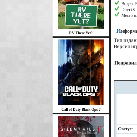
Видео: 
DirectX:
Место на
И
нформа
RV There Yet?
Тип издан
Версия иг
Понравила
Call of Duty Black Ops 7
Статус: