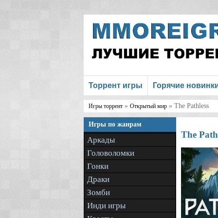
Торрент игры
Горячие новинк
»
» The Pathless
Игры торрент
Открытый мир
Игры по жанрам
The Path
Аркады
Головоломки
Гонки
Драки
Зомби
Инди игры