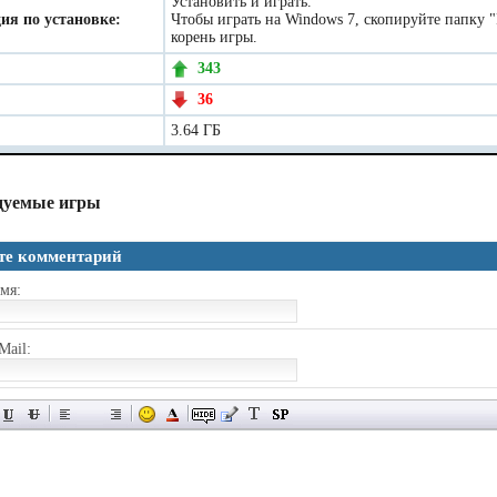
Установить и играть.
ия по установке:
Чтобы играть на Windows 7, скопируйте папку "P
корень игры.
343
36
3.64 ГБ
дуемые игры
те комментарий
мя:
Mail: