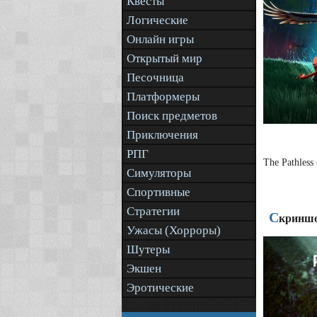
Квесты
Логические
Онлайн игры
Открытый мир
Песочница
Платформеры
Поиск предметов
Приключения
РПГ
The Pathles
Симуляторы
Спортивные
Стратегии
С
криншо
Ужасы (Хорроры)
Шутеры
Экшен
Эротические