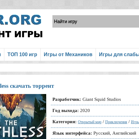
и
ТОП 100 игр
Игры от Механиков
Игры для слаб
less скачать торрент
Разработчик:
Giant Squid Studios
Год выхода:
2020
Категория:
/
/
Открытый мир
Приключения
Игры
Язык интерфейса:
Русский, Английский