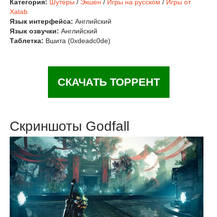
Категория:
Шутеры
/
Экшен
/
Игры на русском
/
Игры от
Xatab
Язык интерфейса:
Английский
Язык озвучки:
Английский
Таблетка:
Вшита (0xdeadc0de)
СКАЧАТЬ ТОРРЕНТ
Скриншоты Godfall