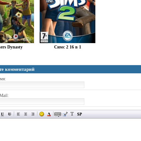
ers Dynasty
Симс 2 16 в 1
те комментарий
мя:
Mail: