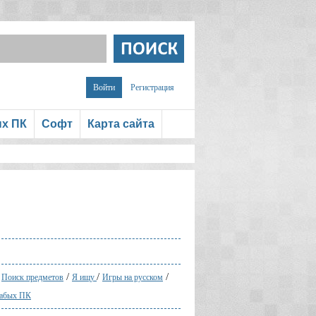
Войти
Регистрация
ых ПК
Софт
Карта сайта
/
/
/
/
Поиск предметов
Я ищу
Игры на русском
лабых ПК