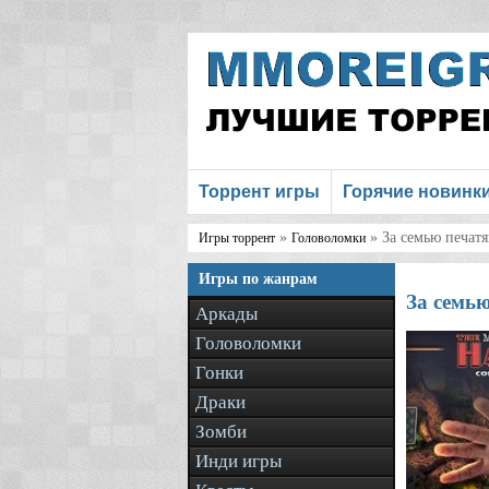
Торрент игры
Горячие новинк
»
» За семью печат
Игры торрент
Головоломки
Игры по жанрам
За семью
Аркады
Головоломки
Гонки
Драки
Зомби
Инди игры