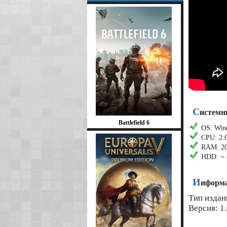
С
истемн
Battlefield 6
OS: Wind
CPU: 2.
RAM: 2
HDD: ~ 
И
нформа
Тип издан
Версия: 1.