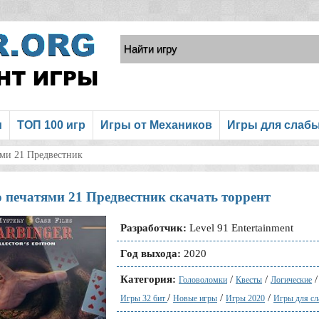
и
ТОП 100 игр
Игры от Механиков
Игры для слаб
ями 21 Предвестник
 печатями 21 Предвестник скачать торрент
Разработчик:
Level 91 Entertainment
Год выхода:
2020
Категория:
/
/
Головоломки
Квесты
Логические
/
/
/
Игры 32 бит
Новые игры
Игры 2020
Игры для с