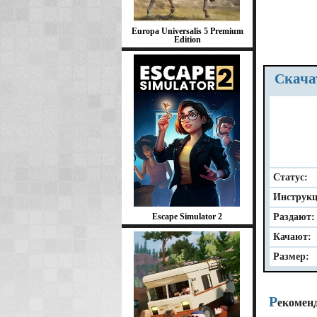
Europa Universalis 5 Premium
Edition
Скач
Статус:
Инструкц
Escape Simulator 2
Раздают:
Качают:
Размер:
Р
екомен