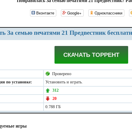
Понравилась За семью печатями 21 Предвестник? Ра
Вконтакте
Google+
Одноклассники
ать За семью печатями 21 Предвестник бесплат
СКАЧАТЬ ТОРРЕНТ
Проверено
ия по установке:
Установить и играть.
312
20
0.788 ГБ
дуемые игры