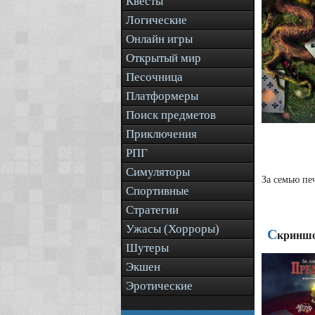
Квесты
Логические
Онлайн игры
Открытый мир
Песочница
Платформеры
Поиск предметов
Приключения
РПГ
Симуляторы
За семью пе
Спортивные
Стратегии
Ужасы (Хорроры)
С
криншо
Шутеры
Экшен
Эротические