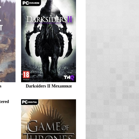
s
Darksiders II Механики
tered