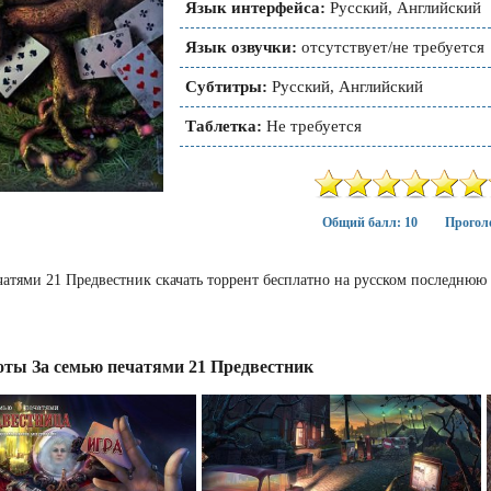
Язык интерфейса:
Русский, Английский
Язык озвучки:
отсутствует/не требуется
Субтитры:
Русский, Английский
Таблетка:
Не требуется
Общий балл: 10
Проголо
чатями 21 Предвестник скачать торрент бесплатно на русском последнюю
ты За семью печатями 21 Предвестник