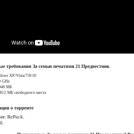
ые требования За семью печатями 21 Предвестник
ows XP/Vista/7/8/10
0 GHz
048 МБ
812 МБ свободного места
ция о торренте
ия: RePack.
0.