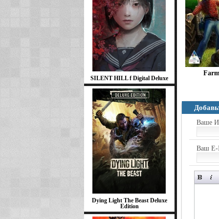
Farm
SILENT HILL f Digital Deluxe
Добавь
Ваше И
Ваш E-
Dying Light The Beast Deluxe
Edition