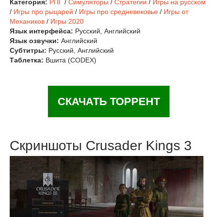
Категория:
РПГ
/
Симуляторы
/
Стратегии
/
Игры на русском
/
Игры про рыцарей
/
Игры про средневековье
/
Игры от
Механиков
/
Игры 2020
Язык интерфейса:
Русский, Английский
Язык озвучки:
Английский
Субтитры:
Русский, Английский
Таблетка:
Вшита (CODEX)
СКАЧАТЬ ТОРРЕНТ
Скриншоты Crusader Kings 3